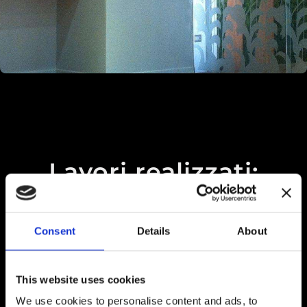
Lavori realizzati:
esempi di
Consent
Details
About
trasformazioni
This website uses cookies
We use cookies to personalise content and ads, to