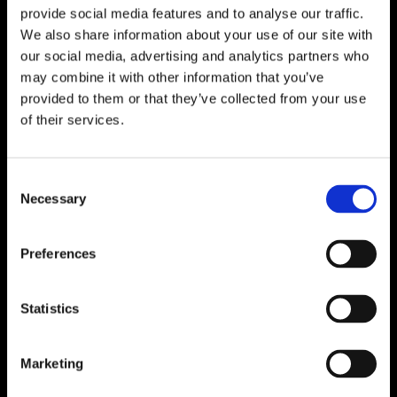
straordinarie
provide social media features and to analyse our traffic.
We also share information about your use of our site with
our social media, advertising and analytics partners who
Esplora alcuni dei nostri lavori più impressionanti
may combine it with other information that you’ve
sulle vetrofanie che abbiamo installato.
provided to them or that they’ve collected from your use
of their services.
Vetrofanie
Consent
Necessary
Selection
Preferences
Statistics
Marketing