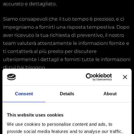
accurato e dettagliato.
Siamo consapevoli che il tuo tempo è prezioso, e ci
impegniamo a fornirti una risposta tempestiva. Dopo
aver ricevuto la tua richiesta di preventivo, il nostro
team valuterà attentamente le informazioni fornite e
ti contatterà al più presto per discutere
ulteriormente i dettagli e fornirti tutte le informazioni
di cui hai bisogno.
Siamo pronti a mettere la nostra esperienza, la nostra
creatività e la nostra passione al servizio del tuo
Consent
Details
About
progetto. Non vediamo l’ora di collaborare con te per
realizzare i tuoi desideri di personalizzazione e
This website uses cookies
trasformazione.
We use cookies to personalise content and ads, to
Compila il modulo di richiesta di preventivo qui sotto
provide social media features and to analyse our traffic.