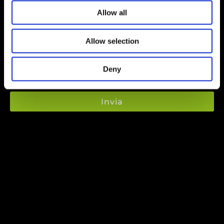
Servizio richiesto
Allow all
Allow selection
Inviando questo modulo accetti la nostra
Politica sulla privacy
.
Questo sito è protetto da reCAPTCHA di Google.
Politica sulla privacy
e
Deny
Termini di Servizio
.
Invia