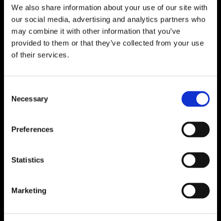
e preparati a dare vita alle tue idee. Siamo pronti a
We also share information about your use of our site with
our social media, advertising and analytics partners who
rendere il tuo progetto una realtà.
may combine it with other information that you’ve
provided to them or that they’ve collected from your use
Nome
of their services.
Cognome
Consent
Necessary
Selection
Email
Preferences
Ripeti Email
Statistics
Marketing
Telefono