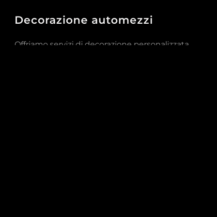
Decorazione automezzi
Offriamo servizi di decorazione personalizzata
per automezzi commerciali, trasformandoli in
potenti strumenti di promozione del marchio.
Con grafiche accattivanti e design su misura,
rendiamo i veicoli aziendali una vetrina
ambulante per il tuo marchio, attirando
l’attenzione e lasciando un’impressione
duratura.
Scopri